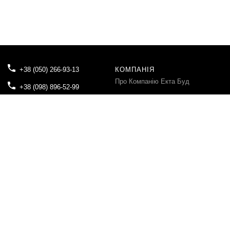
+38 (050) 266-93-13
КОМПАНІЯ
Про Компанію Екта Буд
+38 (098) 896-52-99
Блог
tovektabud@gmail.com
Контакти
04080, м.Київ, вул. Вікентія
Хвойки, буд.21
КЛІЄНТУ
Акції