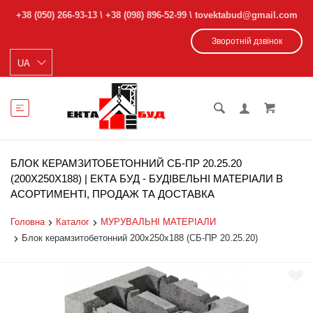
+38 (050) 266-93-13
\
+38 (098) 896-52-99
\ tovektabud@gmail.com
Зворотній дзвінок
БЛОК КЕРАМЗИТОБЕТОННИЙ СБ-ПР 20.25.20
(200Х250Х188) | ЕКТА БУД - БУДІВЕЛЬНІ МАТЕРІАЛИ В
АСОРТИМЕНТІ, ПРОДАЖ ТА ДОСТАВКА
Головна
Каталог
МУРУВАЛЬНІ МАТЕРІАЛИ
Блок керамзитобетонний 200х250х188 (СБ-ПР 20.25.20)