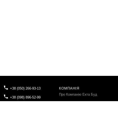
+38 (050) 266-93-13
КОМПАНІЯ
Про Компанію Екта Буд
+38 (098) 896-52-99
Блог
tovektabud@gmail.com
Контакти
04080, м.Київ, вул. Вікентія