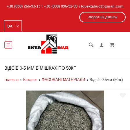
+38 (050) 266-93-13
\
+38 (098) 896-52-99
\ tovektabud@gmail.com
Зворотній дзвінок
ВІДСІВ 0-5 ММ В МІШКАХ ПО 50КГ
Головна
Каталог
ФАСОВАНІ МАТЕРІАЛИ
Відсів 0-5мм (50кг)