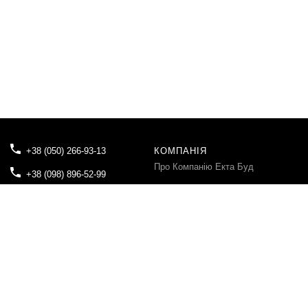
+38 (050) 266-93-13
КОМПАНІЯ
Про Компанію Екта Буд
+38 (098) 896-52-99
Блог
tovektabud@gmail.com
Контакти
04080, м.Київ, вул. Вікентія
Хвойки, буд.21