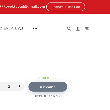
9
\ tovektabud@gmail.com
Зворотній дзвінок
 ЕКТА БУД
На складі
В КОШИК
КУПИТИ В 1 КЛІК