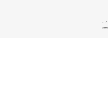
стін
дек