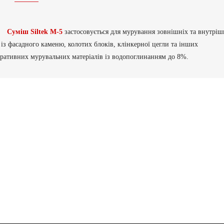
Суміш
Siltek М-5
застосовується
для мурування зовнішніх та внутріш
 із фасадного каменю, колотих блоків, клінкерної цегли та інших
оративних мурувальних матеріалів із водопоглинанням до 8%.