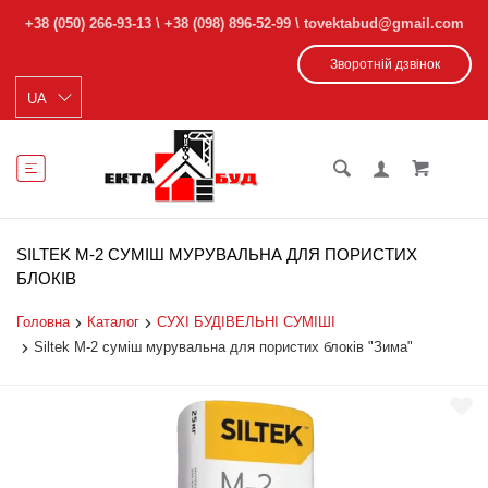
+38 (050) 266-93-13
\
+38 (098) 896-52-99
\ tovektabud@gmail.com
Зворотній дзвінок
SILTEK М-2 СУМІШ МУРУВАЛЬНА ДЛЯ ПОРИСТИХ
БЛОКІВ
Головна
Каталог
СУХІ БУДІВЕЛЬНІ СУМІШІ
Siltek M-2 суміш мурувальна для пористих блоків "Зима"