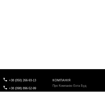
+38 (050) 266-93-13
КОМПАНІЯ
Про Компанію Екта Буд
+38 (098) 896-52-99
Блог
tovektabud@gmail.com
Контакти
04080, м.Київ, вул. Вікентія