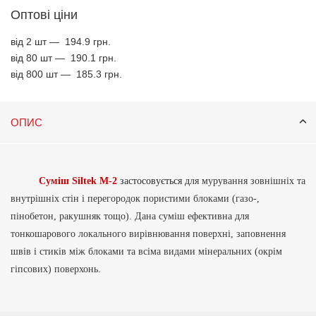
Оптові ціни
від 2 шт —
194.9 грн.
від 80 шт —
190.1 грн.
від 800 шт —
185.3 грн.
ОПИС
Суміш
Siltek М-2
застосовується
д
ля мурування зовнішніх та
внутрішніх стін і перегородок пористими блоками (газо-,
пінобетон, ракушняк тощо). Дана суміш ефективна для
тонкошарового локального вирівнювання поверхні, заповнення
швів і стиків між блоками та всіма видами мінеральних (окрім
гіпсових) поверхонь.