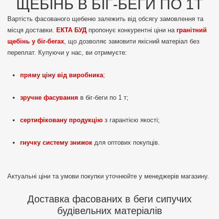
ЩЕБІНЬ В БІГ-БЕГИ ПО 1Т
Вартість фасованого щебеню залежить від обсягу замовлення та
місця доставки.
ЕКТА БУД
пропонує конкурентні ціни на
гранітний
щебінь у біг-бегах
, що дозволяє замовити якісний матеріал без
переплат. Купуючи у нас, ви отримуєте:
пряму ціну від виробника
;
зручне фасування
в біг-беги по 1 т;
сертифіковану продукцію
з гарантією якості;
гнучку систему знижок
для оптових покупців.
Актуальні ціни та умови покупки уточнюйте у менеджерів магазину.
Доставка фасованих в беги сипучих
будівельних матеріалів