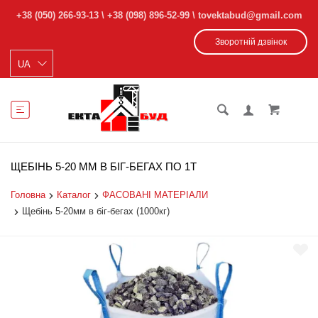
+38 (050) 266-93-13
\
+38 (098) 896-52-99
\ tovektabud@gmail.com
Зворотній дзвінок
ЩЕБІНЬ 5-20 ММ В БІГ-БЕГАХ ПО 1Т
Головна
Каталог
ФАСОВАНІ МАТЕРІАЛИ
Щебінь 5-20мм в біг-бегах (1000кг)