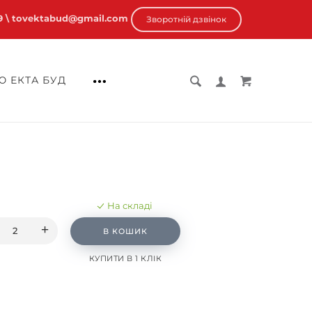
9
\ tovektabud@gmail.com
Зворотній дзвінок
 ЕКТА БУД
На складі
В КОШИК
КУПИТИ В 1 КЛІК