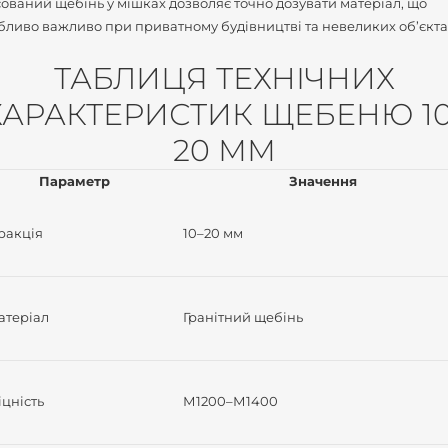
ований щебінь у мішках дозволяє точно дозувати матеріал, що
бливо важливо при приватному будівництві та невеликих об’єкта
ТАБЛИЦЯ ТЕХНІЧНИХ
ХАРАКТЕРИСТИК ЩЕБЕНЮ 10
20 ММ
Параметр
Значення
ракція
10–20 мм
атеріал
Гранітний щебінь
цність
М1200–М1400