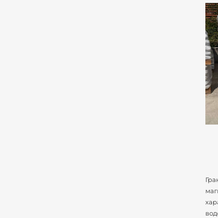
Гра
маг
хар
вод