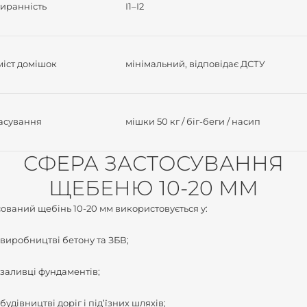
тиранність
І1–І2
міст домішок
мінімальний, відповідає ДСТУ
асування
мішки 50 кг / біг-беги / насип
СФЕРА ЗАСТОСУВАННЯ
ЩЕБЕНЮ 10-20 ММ
ований щебінь 10-20 мм використовується у:
виробництві бетону та ЗБВ;
заливці фундаментів;
будівництві доріг і під’їзних шляхів;