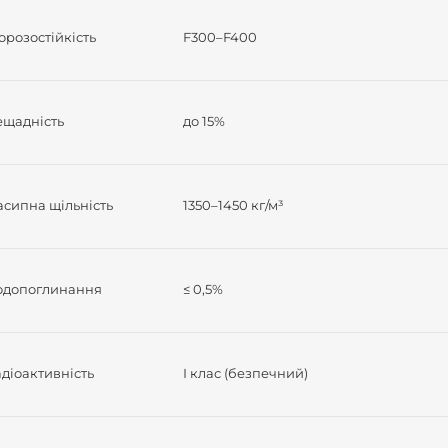
розостійкість
F300–F400
ещадність
до 15%
асипна щільність
1350–1450 кг/м³
одопоглинання
≤ 0,5%
діоактивність
І клас (безпечний)