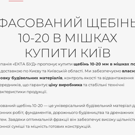
ФАСОВАНИЙ ЩЕБІН
10-20 В МІШКАХ
КУПИТИ КИЇВ
панія «ЕКТА БУД» пропонує купити
щебінь 10-20 мм в мішках п
 доставкою по Києву та Київській області. Ми забезпечуємо
власн
овку будівельних матеріалів
, контроль якості та відвантаження
ередників, що гарантує
ціну виробника
та стабільні технічні
актеристики продукції.
ований щебінь 10-20 — це універсальний будівельний матеріал 
онних робіт, фундаментів, дорожнього будівництва та дренажних
тем. Завдяки оптимальній фракції він забезпечує високу щільніст
онної суміші та міцність готових конструкцій.