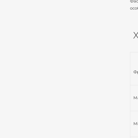
Фас
осо
Ф
М
Мі