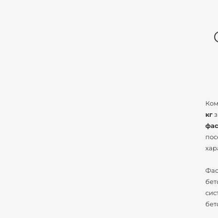
Ком
кг
з
фас
пос
хар
Фас
бет
сис
бет