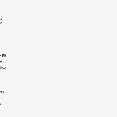
Ь
о 50
у
 без
для
ь