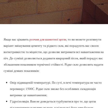
Якщо вас цікавить
розчин для шамотної цегли
, то ви можете розглянути
варіант змішування цементу та рідкого скла, які порадують вас своєю
вогнетривкістю та міцністю, що дозволяє витримати всі навантаження на
піч. До суміші дозволяється додавати кварцовий пісок, який порадує вас
збільшеним показником термічної стійкості. Рідке скло дозволить надати
суміші деяких показників:
Опір підвищеній температурі. По суті, в печі температура не часто
перевищує 1500С. Рідке скло зможе без особливих складнощів
витримає це навантаження;
Гідроізоляція. Вам не доведеться турбуватися про те, що цегла
піддаватиметься впливу вологи, оскільки всі його шви будуть