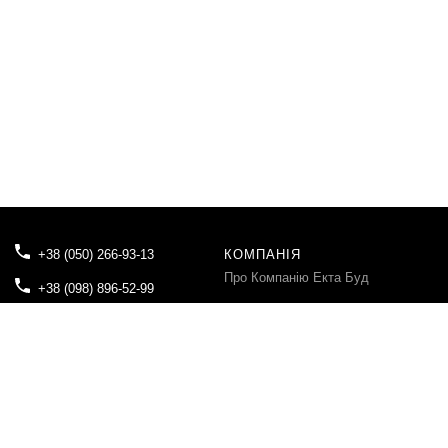
+38 (050) 266-93-13
КОМПАНІЯ
Про Компанію Екта Буд
+38 (098) 896-52-99
Блог
tovektabud@gmail.com
Контакти
04080, м.Київ, вул. Вікентія
Хвойки, буд.21