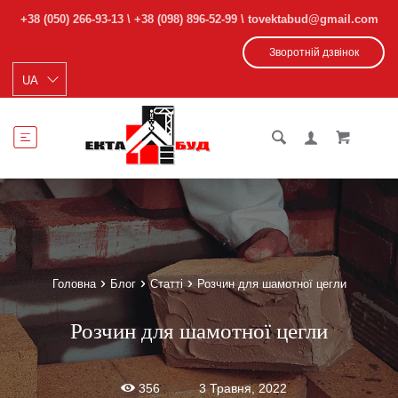
+38 (050) 266-93-13
\
+38 (098) 896-52-99
\ tovektabud@gmail.com
Зворотній дзвінок
Головна
Блог
Статті
Розчин для шамотної цегли
Розчин для шамотної цегли
3 Травня, 2022
356