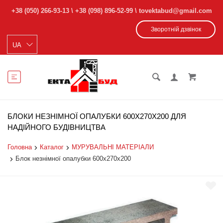
+38 (050) 266-93-13
\
+38 (098) 896-52-99
\ tovektabud@gmail.com
Зворотній дзвінок
БЛОКИ НЕЗНІМНОЇ ОПАЛУБКИ 600Х270Х200 ДЛЯ
НАДІЙНОГО БУДІВНИЦТВА
Головна
Каталог
МУРУВАЛЬНІ МАТЕРІАЛИ
Блок незнімної опалубки 600х270х200