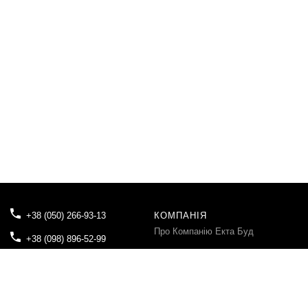
+38 (050) 266-93-13
КОМПАНІЯ
Про Компанію Екта Буд
+38 (098) 896-52-99
Блог
tovektabud@gmail.com
Контакти
04080, м.Київ, вул. Вікентія
Хвойки, буд.21