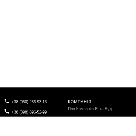
+38 (050) 266-93-13
КОМПАНІЯ
Про Компанію Екта Буд
+38 (098) 896-52-99
Блог
tovektabud@gmail.com
Контакти
04080, м.Київ, вул. Вікентія